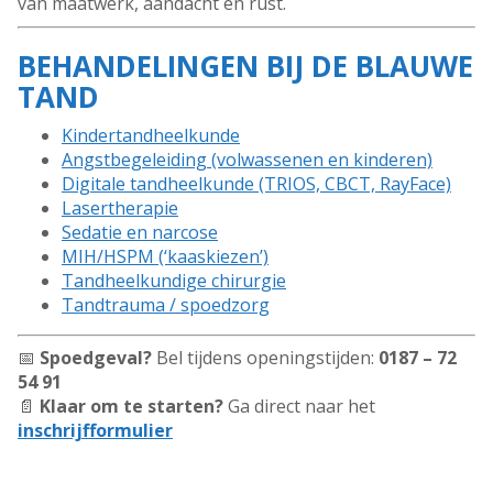
van maatwerk, aandacht en rust.
BEHANDELINGEN BIJ DE BLAUWE
TAND
Kindertandheelkunde
Angstbegeleiding (volwassenen en kinderen)
Digitale tandheelkunde (TRIOS, CBCT, RayFace)
Lasertherapie
Sedatie en narcose
MIH/HSPM (‘kaaskiezen’)
Tandheelkundige chirurgie
Tandtrauma / spoedzorg
📅
Spoedgeval?
Bel tijdens openingstijden:
0187 – 72
54 91
📄
Klaar om te starten?
Ga direct naar het
inschrijfformulier