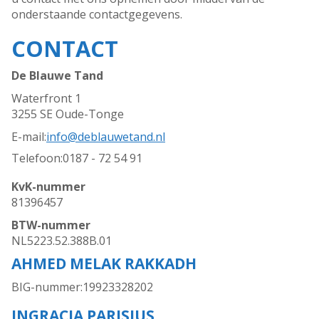
onderstaande contactgegevens.
CONTACT
De Blauwe Tand
Waterfront 1
3255 SE Oude-Tonge
E-mail:
info@deblauwetand.nl
Telefoon:
0187 - 72 54 91
KvK-nummer
81396457
BTW-nummer
NL5223.52.388B.01
AHMED MELAK RAKKADH
BIG-nummer:
19923328202
INGRACIA PARISIUS