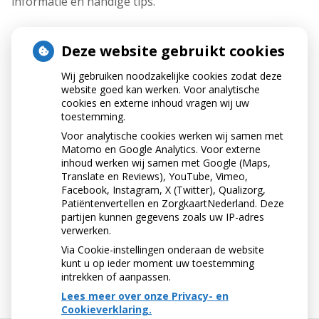
informatie en handige tips.
Besluit je over te stappen naar een andere
Deze website gebruikt cookies
zorgverzekeraar? Doe dit dan uiterlijk 31 december.
Wij gebruiken noodzakelijke cookies zodat deze
Dan heb je nog een hele maand de tijd om een andere
website goed kan werken. Voor analytische
verzekering en/of aanvullende tandartsverzekering
cookies en externe inhoud vragen wij uw
afsluiten, maar dan moet je je oude verzekering wel
toestemming.
voor 1 januari hebben beëindigd. De nieuwe
Voor analytische cookies werken wij samen met
zorgverzekering en de aanvullende pakketten gaan
Matomo en Google Analytics. Voor externe
dan met terugwerkende kracht in.
inhoud werken wij samen met Google (Maps,
Translate en Reviews), YouTube, Vimeo,
HANDIGE
Facebook, Instagram, X (Twitter), Qualizorg,
Patiëntenvertellen en ZorgkaartNederland. Deze
VERGELIJKINGSSITES
partijen kunnen gegevens zoals uw IP-adres
verwerken.
Wil je zorgverzekeringen vergelijken? Kijk dan op de
Via Cookie-instellingen onderaan de website
websites van de
Consumentenbond
of
Zorgwijzer
kunt u op ieder moment uw toestemming
intrekken of aanpassen.
Lees meer over onze Privacy- en
Cookieverklaring.