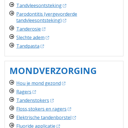
Tandvleesontsteking
Parodontitis (vergevorderde
tandvleesontsteking)
Tanderosie
Slechte adem
Tandpasta
MONDVERZORGING
Hou je mond gezond
Ragers
Tandenstokers
Floss,stokers en ragers
Elektrische tandenborstel
Fluoride applicatie