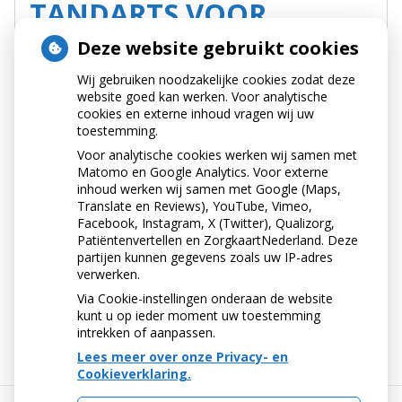
TANDARTS VOOR
KINDEREN
Deze website gebruikt cookies
Wij gebruiken noodzakelijke cookies zodat deze
Tandenpoetsen met kinderen
website goed kan werken. Voor analytische
Het melkgebit
cookies en externe inhoud vragen wij uw
toestemming.
Met uw kind naar de tandarts
Voor analytische cookies werken wij samen met
Matomo en Google Analytics. Voor externe
inhoud werken wij samen met Google (Maps,
TARIEVEN
Translate en Reviews), YouTube, Vimeo,
Facebook, Instagram, X (Twitter), Qualizorg,
Patiëntenvertellen en ZorgkaartNederland. Deze
Tarieven
partijen kunnen gegevens zoals uw IP-adres
verwerken.
Verzekeringen
Via Cookie-instellingen onderaan de website
kunt u op ieder moment uw toestemming
intrekken of aanpassen.
Lees meer over onze Privacy- en
Cookieverklaring.